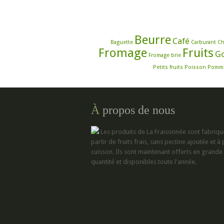
Beurre
Café
Baguette
Carburant
Ch
Fromage
Fruits
G
Fromage brie
Petits fruits
Poisson
Pomme
À
propos de nous
Les produits de La Fraisonnée sont fabriqu
partir de fruits frais, sans pectine ajoutée et à
cuisson. Ils sont maintenant offerts en grande
quantité et disponibles toute l'année.