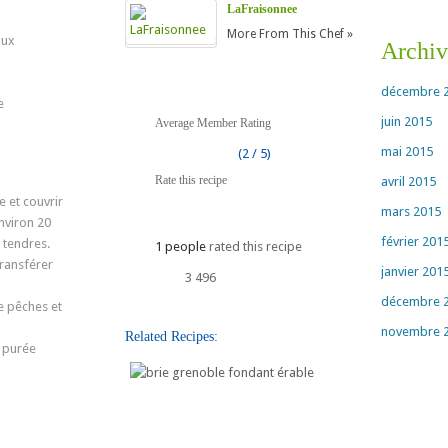
LaFraisonnee
More From This Chef »
aux
Archiv
décembre 
e
juin 2015
Average Member Rating
mai 2015
(2 / 5)
Rate this recipe
avril 2015
 et couvrir
mars 2015
environ 20
février 201
 tendres.
1 people
rated this recipe
transférer
janvier 201
3 496
décembre 
de pêches et
novembre 
Related Recipes:
e purée