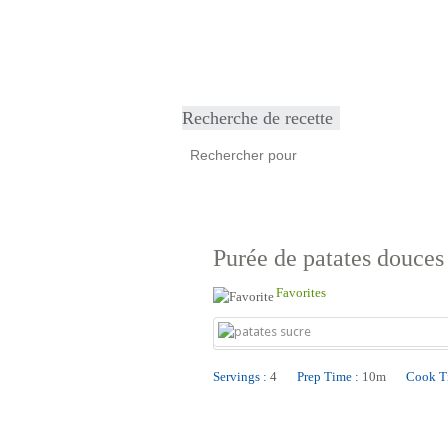
Accueil
Produits
Recettes
Points
Recherche de recette
Purée de patates douces 
Favorites
Servings :
4
Prep Time :
10m
Cook T