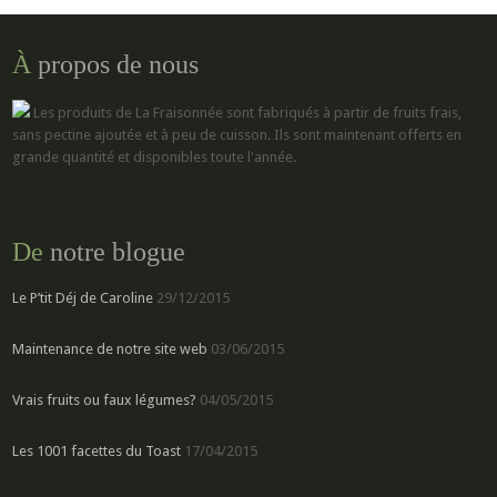
À
propos de nous
Les produits de La Fraisonnée sont fabriqués à partir de fruits frais,
sans pectine ajoutée et à peu de cuisson. Ils sont maintenant offerts en
grande quantité et disponibles toute l'année.
De
notre blogue
Le P’tit Déj de Caroline
29/12/2015
Maintenance de notre site web
03/06/2015
Vrais fruits ou faux légumes?
04/05/2015
Les 1001 facettes du Toast
17/04/2015