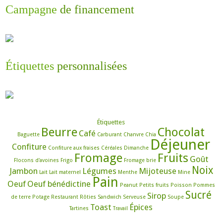
Campagne
de financement
Étiquettes
personnalisées
Étiquettes
Beurre
Chocolat
Café
Baguette
Carburant
Chanvre
Chia
Déjeuner
Confiture
Confiture aux fraises
Céréales
Dimanche
Fromage
Fruits
Goût
Flocons d'avoines
Frigo
Fromage brie
Noix
Jambon
Légumes
Mijoteuse
Lait
Lait maternel
Menthe
Mine
Pain
Oeuf
Oeuf bénédictine
Peanut
Petits fruits
Poisson
Pommes
Sucré
Sirop
de terre
Potage
Restaurant
Rôties
Sandwich
Serveuse
Soupe
Toast
Épices
Tartines
Travail