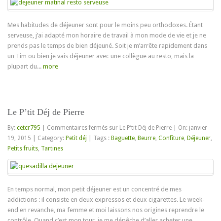
Mes habitudes de déjeuner sont pour le moins peu orthodoxes. Étant
serveuse, j’ai adapté mon horaire de travail à mon mode de vie et je ne
prends pas le temps de bien déjeuné. Soit je m’arrête rapidement dans
un Tim ou bien je vais déjeuner avec une collègue au resto, mais la
plupart du...
more
Le P’tit Déj de Pierre
By:
cetcr795
|
Commentaires fermés
sur Le P’tit Déj de Pierre
|
On: janvier
19, 2015
|
Category:
Petit déj
|
Tags :
Baguette
,
Beurre
,
Confiture
,
Déjeuner
,
Petits fruits
,
Tartines
En temps normal, mon petit déjeuner est un concentré de mes
addictions : il consiste en deux expressos et deux cigarettes. Le week-
end en revanche, ma femme et moi laissons nos origines reprendre le
contrôle. Quand c’est mon tour, je me dépêche d’aller acheter une