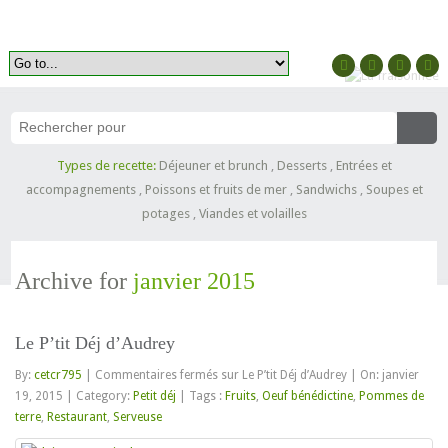
Types de recette:
Déjeuner et brunch
,
Desserts
,
Entrées et
accompagnements
,
Poissons et fruits de mer
,
Sandwichs
,
Soupes et
potages
,
Viandes et volailles
Archive for
janvier 2015
Le P’tit Déj d’Audrey
By:
cetcr795
|
Commentaires fermés
sur Le P’tit Déj d’Audrey
|
On: janvier
19, 2015
|
Category:
Petit déj
|
Tags :
Fruits
,
Oeuf bénédictine
,
Pommes de
terre
,
Restaurant
,
Serveuse