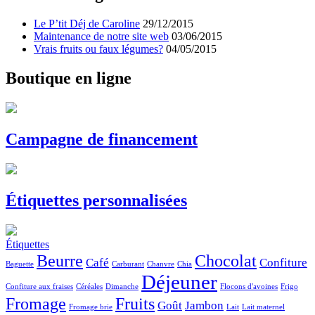
Le P’tit Déj de Caroline
29/12/2015
Maintenance de notre site web
03/06/2015
Vrais fruits ou faux légumes?
04/05/2015
Boutique
en ligne
Campagne
de financement
Étiquettes
personnalisées
Étiquettes
Beurre
Chocolat
Café
Confiture
Baguette
Carburant
Chanvre
Chia
Déjeuner
Confiture aux fraises
Céréales
Dimanche
Flocons d'avoines
Frigo
Fromage
Fruits
Goût
Jambon
Fromage brie
Lait
Lait maternel