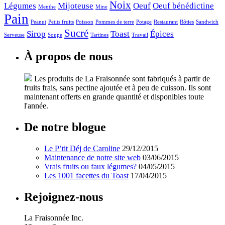
Noix
Légumes
Mijoteuse
Oeuf
Oeuf bénédictine
Menthe
Mine
Pain
Peanut
Petits fruits
Poisson
Pommes de terre
Potage
Restaurant
Rôties
Sandwich
Sucré
Sirop
Toast
Épices
Serveuse
Soupe
Tartines
Travail
À
propos de nous
Les produits de La Fraisonnée sont fabriqués à partir de
fruits frais, sans pectine ajoutée et à peu de cuisson. Ils sont
maintenant offerts en grande quantité et disponibles toute
l'année.
De
notre blogue
Le P’tit Déj de Caroline
29/12/2015
Maintenance de notre site web
03/06/2015
Vrais fruits ou faux légumes?
04/05/2015
Les 1001 facettes du Toast
17/04/2015
Rejoignez-nous
La Fraisonnée Inc.