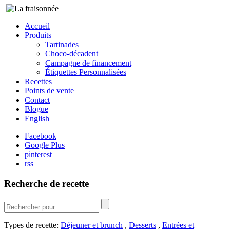
Accueil
Produits
Tartinades
Choco-décadent
Campagne de financement
Étiquettes Personnalisées
Recettes
Points de vente
Contact
Blogue
English
Facebook
Google Plus
pinterest
rss
Recherche de recette
Types de recette:
Déjeuner et brunch
,
Desserts
,
Entrées et