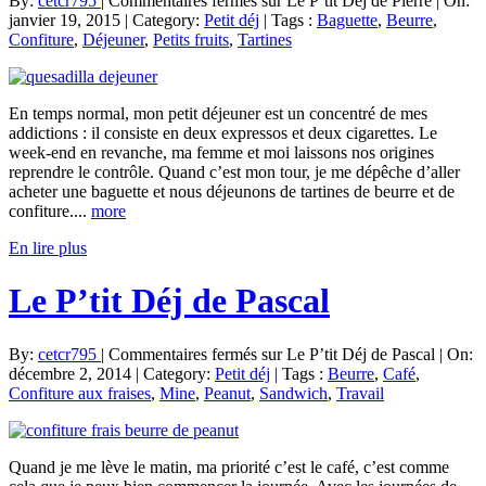
By:
cetcr795
|
Commentaires fermés
sur Le P’tit Déj de Pierre
|
On:
janvier 19, 2015
|
Category:
Petit déj
|
Tags :
Baguette
,
Beurre
,
Confiture
,
Déjeuner
,
Petits fruits
,
Tartines
En temps normal, mon petit déjeuner est un concentré de mes
addictions : il consiste en deux expressos et deux cigarettes. Le
week-end en revanche, ma femme et moi laissons nos origines
reprendre le contrôle. Quand c’est mon tour, je me dépêche d’aller
acheter une baguette et nous déjeunons de tartines de beurre et de
confiture....
more
En lire plus
Le P’tit Déj de Pascal
By:
cetcr795
|
Commentaires fermés
sur Le P’tit Déj de Pascal
|
On:
décembre 2, 2014
|
Category:
Petit déj
|
Tags :
Beurre
,
Café
,
Confiture aux fraises
,
Mine
,
Peanut
,
Sandwich
,
Travail
Quand je me lève le matin, ma priorité c’est le café, c’est comme