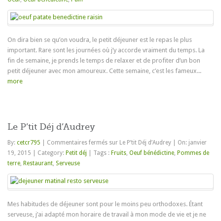
On dira bien se qu’on voudra, le petit déjeuner est le repas le plus
important. Rare sont les journées où j’y accorde vraiment du temps. La
fin de semaine, je prends le temps de relaxer et de profiter d’un bon
petit déjeuner avec mon amoureux. Cette semaine, c’est les fameux...
more
Le P’tit Déj d’Audrey
By:
cetcr795
|
Commentaires fermés
sur Le P’tit Déj d’Audrey
|
On: janvier
19, 2015
|
Category:
Petit déj
|
Tags :
Fruits
,
Oeuf bénédictine
,
Pommes de
terre
,
Restaurant
,
Serveuse
Mes habitudes de déjeuner sont pour le moins peu orthodoxes. Étant
serveuse, j’ai adapté mon horaire de travail à mon mode de vie et je ne