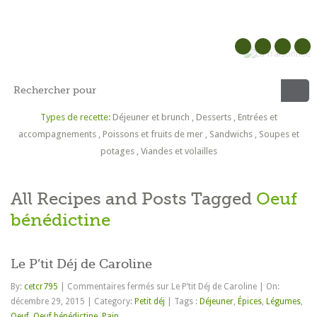
Types de recette:
Déjeuner et brunch
,
Desserts
,
Entrées et
accompagnements
,
Poissons et fruits de mer
,
Sandwichs
,
Soupes et
potages
,
Viandes et volailles
All Recipes and Posts Tagged
Oeuf
bénédictine
Le P’tit Déj de Caroline
By:
cetcr795
|
Commentaires fermés
sur Le P’tit Déj de Caroline
|
On:
décembre 29, 2015
|
Category:
Petit déj
|
Tags :
Déjeuner
,
Épices
,
Légumes
,
Oeuf
,
Oeuf bénédictine
,
Pain