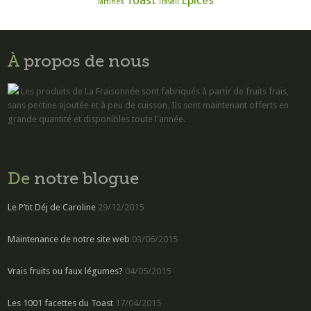
Tartines
Travail
À
propos de nous
Les produits de La Fraisonnée sont fabriqués à partir de fruits frais,
sans pectine ajoutée et à peu de cuisson. Ils sont maintenant offerts en
grande quantité et disponibles toute l'année.
De
notre blogue
Le P’tit Déj de Caroline
29/12/2015
Maintenance de notre site web
03/06/2015
Vrais fruits ou faux légumes?
04/05/2015
Les 1001 facettes du Toast
17/04/2015