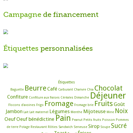
Campagne
de financement
Étiquettes
personnalisées
Étiquettes
Beurre
Chocolat
Café
Baguette
Carburant
Chanvre
Chia
Déjeuner
Confiture
Confiture aux fraises
Céréales
Dimanche
Fromage
Fruits
Goût
Flocons d'avoines
Frigo
Fromage brie
Noix
Jambon
Légumes
Mijoteuse
Lait
Lait maternel
Menthe
Mine
Pain
Oeuf
Oeuf bénédictine
Peanut
Petits fruits
Poisson
Pommes
Sucré
Sirop
de terre
Potage
Restaurant
Rôties
Sandwich
Serveuse
Soupe
Toast
Épices