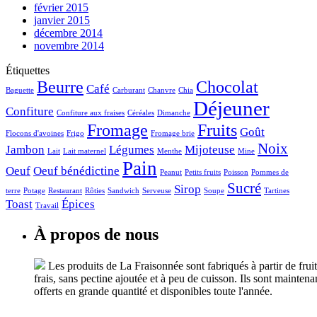
février 2015
janvier 2015
décembre 2014
novembre 2014
Étiquettes
Beurre
Chocolat
Café
Baguette
Carburant
Chanvre
Chia
Déjeuner
Confiture
Confiture aux fraises
Céréales
Dimanche
Fromage
Fruits
Goût
Flocons d'avoines
Frigo
Fromage brie
Noix
Jambon
Légumes
Mijoteuse
Lait
Lait maternel
Menthe
Mine
Pain
Oeuf
Oeuf bénédictine
Peanut
Petits fruits
Poisson
Pommes de
Sucré
Sirop
terre
Potage
Restaurant
Rôties
Sandwich
Serveuse
Soupe
Tartines
Toast
Épices
Travail
À
propos de nous
Les produits de La Fraisonnée sont fabriqués à partir de fruit
frais, sans pectine ajoutée et à peu de cuisson. Ils sont maintena
offerts en grande quantité et disponibles toute l'année.