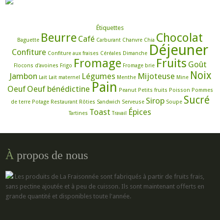
Étiquettes
Beurre
Chocolat
Café
Baguette
Carburant
Chanvre
Chia
Déjeuner
Confiture
Confiture aux fraises
Céréales
Dimanche
Fromage
Fruits
Goût
Flocons d'avoines
Frigo
Fromage brie
Noix
Jambon
Légumes
Mijoteuse
Lait
Lait maternel
Menthe
Mine
Pain
Oeuf
Oeuf bénédictine
Peanut
Petits fruits
Poisson
Pommes
Sucré
Sirop
de terre
Potage
Restaurant
Rôties
Sandwich
Serveuse
Soupe
Toast
Épices
Tartines
Travail
À
propos de nous
Les produits de La Fraisonnée sont fabriqués à partir de fruits frais,
sans pectine ajoutée et à peu de cuisson. Ils sont maintenant offerts en
grande quantité et disponibles toute l'année.