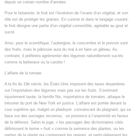
depuis un certain nombre d’années.
Pour le botaniste, le fruit est l’évolution de l’ovaire d’un végétal, et son
rôle est de protéger les graines. En cuisine et dans le langage courant,
le fruit désigne une partie d’un végétal comestible, agréable au gout et
sucré.
Ainsi, pour le scientifique, l’aubergine, le concombre et le poivron sont
des fruits, mais le pâtissier aura du mal à en faire un gâteau. Au
contraire, il préfèrera agrémenter des légumes naturellement sucrés
comme la betterave ou la carotte !
L’affaire de la tomate
A la fin du 19è siècle, les États-Unis imposent des taxes douanières
sur l’importation des légumes mais pas sur les fruits. S’estimant
injustement taxée, la famille Nix, importatrice de tomates, attaque le
trésorier du port de New York en justice. L’affaire est portée devant la
cour suprême qui, malgré un plaidoyer convaincant du plaignant, qui se
base sur des ouvrages reconnus, se prononce à l’unanimité en faveur
de la défense. Selon le juge, « les passages des dictionnaires cités
définissent le terme « fruit » comme la semence des plantes, ou les
parties de la plante qui contiennent les graines, et particulièrement les