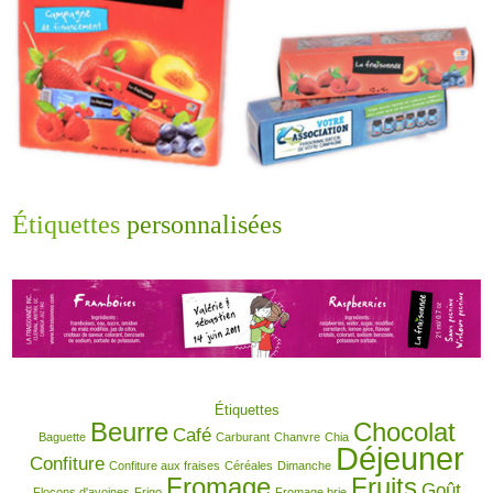
Étiquettes
personnalisées
Étiquettes
Beurre
Chocolat
Café
Baguette
Carburant
Chanvre
Chia
Déjeuner
Confiture
Confiture aux fraises
Céréales
Dimanche
Fromage
Fruits
Goût
Flocons d'avoines
Frigo
Fromage brie