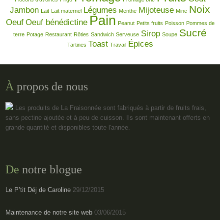
Noix
Jambon
Légumes
Mijoteuse
Lait
Lait maternel
Menthe
Mine
Pain
Oeuf
Oeuf bénédictine
Peanut
Petits fruits
Poisson
Pommes de
Sucré
Sirop
terre
Potage
Restaurant
Rôties
Sandwich
Serveuse
Soupe
Toast
Épices
Tartines
Travail
À
propos de nous
Les produits de La Fraisonnée sont fabriqués à partir de fruits frais,
sans pectine ajoutée et à peu de cuisson. Ils sont maintenant offerts en
grande quantité et disponibles toute l'année.
De
notre blogue
Le P’tit Déj de Caroline
29/12/2015
Maintenance de notre site web
03/06/2015