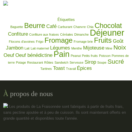
Étiquettes
Beurre
Chocolat
Café
Baguette
Carburant
Chanvre
Chia
Déjeuner
Confiture
Confiture aux fraises
Céréales
Dimanche
Fromage
Fruits
Goût
Flocons d'avoines
Frigo
Fromage brie
Noix
Jambon
Légumes
Mijoteuse
Lait
Lait maternel
Menthe
Mine
Pain
Oeuf
Oeuf bénédictine
Peanut
Petits fruits
Poisson
Pommes de
Sucré
Sirop
terre
Potage
Restaurant
Rôties
Sandwich
Serveuse
Soupe
Toast
Épices
Tartines
Travail
À
propos de nous
Les produits de La Fraisonnée sont fabriqués à partir de fruits frais,
sans pectine ajoutée et à peu de cuisson. Ils sont maintenant offerts en
grande quantité et disponibles toute l'année.