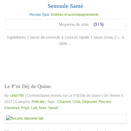
Semoule Santé
Recipe Type:
Entrées et accompagnements
Moyenne de note:
(3 / 5)
Ingrédients 1 tasse de semoule à cuisson rapide 1 tasse d’eau 2 c. à
table ...
En lire plus
Le P’tit Déj de Quinn
By:
cetcr795
|
Commentaires fermés
sur Le P’tit Déj de Quinn
|
On: février 4,
2015
|
Category:
Petit déj
|
Tags :
Chanvre
,
Chia
,
Déjeuner
,
Flocons
d'avoines
,
Frigo
,
Lait
,
Noix
,
Yaourt