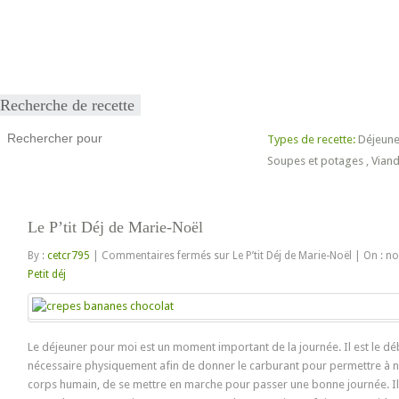
Accueil
Produits
Recettes
Points de vente
Contact
Blog
Recherche de recette
Types de recette:
Déjeune
Soupes et potages
,
Viand
Le P’tit Déj de Marie-Noël
By :
cetcr795
|
Commentaires fermés
sur Le P’tit Déj de Marie-Noël
|
On : n
Petit déj
Le déjeuner pour moi est un moment important de la journée. Il est le débu
nécessaire physiquement afin de donner le carburant pour permettre à no
corps humain, de se mettre en marche pour passer une bonne journée. Il