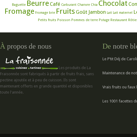
Beurre
Chocolat
Café
Con
Baguette
Carburant
Chanvre
Chia
Fromage
Fruits
Goût
Jambon
L
Fromage brie
Lait
Lait maternel
Petits fruits
Poisson
Pommes de terre
Potage
Restaurant
Rôtie
À
propos de nous
De
notre b
Le P’tit Déj de Carol
Les produits de La
Maintenance de not
Fraisonnée sont fabriqués à partir de fruits frais, sans
pectine ajoutée et à peu de cuisson. Ils sont
maintenant offerts en grande quantité et disponibles
Vrais fruits ou fau
toute l'année.
Les 1001 facettes d