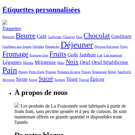
Étiquettes
personnalisées
Étiquettes
Beurre
Chocolat
Café
Confiture
Baguette
Carburant
Chanvre
Chia
Déjeuner
Confiture aux fraises
Céréales
Dimanche
Flocons d'avoines
Frigo
Fromage
Fruits
Goût
Jambon
Fromage brie
Lait
Lait maternel
Noix
Légumes
Mijoteuse
Oeuf
Oeuf bénédictine
Menthe
Mine
Pain
Peanut
Petits fruits
Poisson
Pommes de terre
Potage
Restaurant
Rôties
Sandwich
Sucré
Sirop
Toast
Épices
Serveuse
Soupe
Tartines
Travail
À
propos de nous
Les produits de La Fraisonnée sont fabriqués à partir de
fruits frais, sans pectine ajoutée et à peu de cuisson. Ils sont
maintenant offerts en grande quantité et disponibles toute
l'année.
De
notre blogue