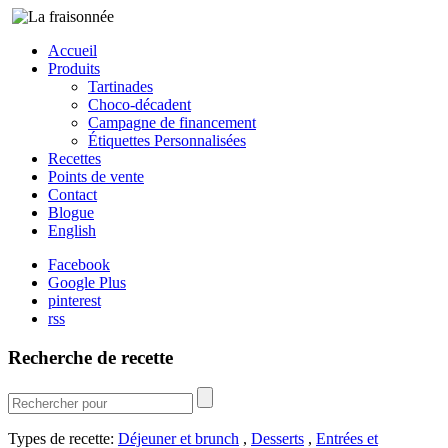
Accueil
Produits
Tartinades
Choco-décadent
Campagne de financement
Étiquettes Personnalisées
Recettes
Points de vente
Contact
Blogue
English
Facebook
Google Plus
pinterest
rss
Recherche de recette
Types de recette:
Déjeuner et brunch
,
Desserts
,
Entrées et